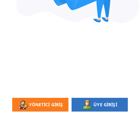
YÖNETİCİ GİRİŞ
ÜYE GİRİŞİ